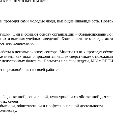
 в только что начатом деле.
 проводят сами молодые люди, имеющие инвалидность. Поэтому,
вушки. Они и создают основу организации – сбалансированную 
дних и высших учебных заведений. Более опытные молодые акт
ров для подражания.
аботы в некоммерческом секторе. Многие из них проходят обуч
е знаем, как тяжело приходится нашим сверстникам с похожими 
дает от неизлечимых болезней. Несмотря на наши недуги, М
 передовой опыт в своей работе.
общественной, социальной, культурной и хозяйственной деятел
и их семей
 бытовой, общественной и профессиональной деятельности
ольчеству.