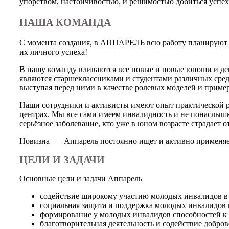
упорством, настойчивостью, и решимостью добиться успеха
НАША КОМАНДА
С момента создания, в АППАРЕЛЬ всю работу планируют и
их личного успеха!
В нашу команду вливаются все новые и новые юноши и де
являются старшеклассниками и студентами различных сре
выступая перед ними в качестве ролевых моделей и приме
Наши сотрудники и активисты имеют опыт практической р
центрах. Мы все сами имеем инвалидность и не понаслышк
серьёзное заболевание, кто уже в юном возрасте стра
Новизна — Аппарель постоянно ищет и активно применяет
ЦЕЛИ И ЗАДАЧИ
Основные цели и задачи Аппарель
содействие широкому участию молодых инвалидов в 
социальная защита и поддержка молодых инвалидов 
формирование у молодых инвалидов способностей к
благотворительная деятельность и содействие добров